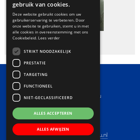
gebruik van cookies.
Deze website gebruikt cookies om uw
gebruikerservaring te verbeteren. Door
onze website te gebruiken, stemt u in met
alle cookies in overeenstemming met ons
Cookiebeleid.
Lees verder
STRIKT NOODZAKELIJK
PRESTATIE
TARGETING
FUNCTIONEEL
Contact
Basisschool Lucas Batau
NIET-GECLASSIFICEERD
Adres:
Heemraadsweide 9-11
ALLES ACCEPTEREN
3437 CA Nieuwegein
Telefoon: 030-6032228
ALLES AFWIJZEN
E-mail:
directie@lucasbatau.nl