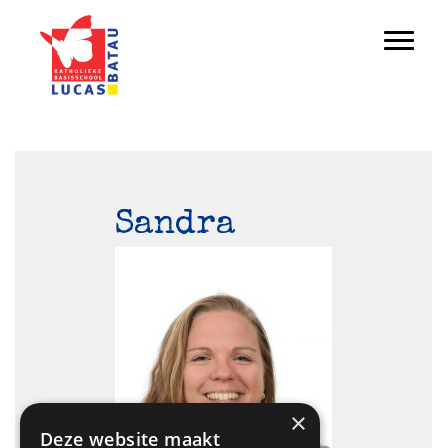
Door
Lucas Batau
naar
Toggl
de
hoofd
inhoud
Sandra
×
Deze website maakt