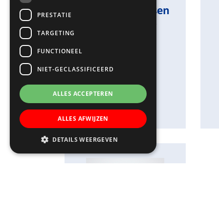
Susan Woutersen
PRESTATIE
Leerkracht groep 4
TARGETING
Susan Woutersen
FUNCTIONEEL
Leerkracht groep 4
NIET-GECLASSIFICEERD
ALLES ACCEPTEREN
ALLES AFWIJZEN
DETAILS WEERGEVEN