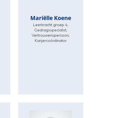
Mariëlle Koene
Leerkracht groep 4,
Gedragsspecialist,
Vertrouwenspersoon,
Mariëlle Koene
Kanjercoördinator
Leerkracht groep 4, Gedragsspecialist,
Vertrouwenspersoon, Kanjercoördinator