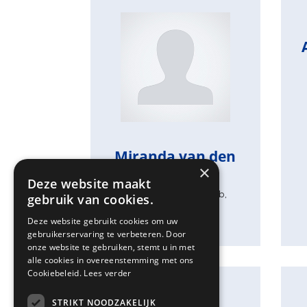
Miranda van den Brink
Leerkracht groep 1/2b,
cultuurcoördinator
Miranda van den
×
Brink
Deze website maakt
Leerkracht groep 1/2b,
gebruik van cookies.
cultuurcoördinator
Deze website gebruikt cookies om uw
gebruikerservaring te verbeteren. Door
onze website te gebruiken, stemt u in met
alle cookies in overeenstemming met ons
Cookiebeleid.
Lees verder
STRIKT NOODZAKELIJK