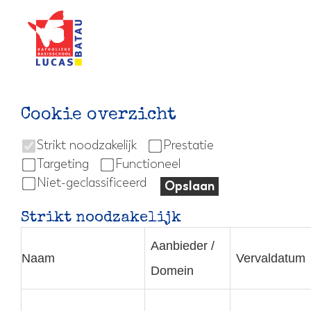
Door
Lucas Batau
naar
de
hoofd
inhoud
Cookie overzicht
Strikt noodzakelijk
Prestatie
Targeting
Functioneel
Niet-geclassificeerd
Opslaan
Strikt noodzakelijk
Aanbieder /
Naam
Vervaldatum
Domein