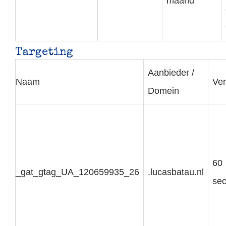
maand
Targeting
Aanbieder /
Naam
Ve
Domein
60
_gat_gtag_UA_120659935_26
.lucasbatau.nl
se