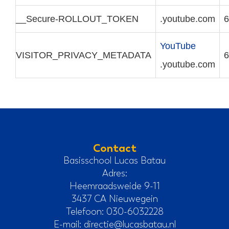
__Secure-ROLLOUT_TOKEN
.youtube.com
6
YouTube
VISITOR_PRIVACY_METADATA
6
.youtube.com
Contact
Basisschool Lucas Batau
Adres:
Heemraadsweide 9-11
3437 CA Nieuwegein
Telefoon: 030-6032228
E-mail:
directie@lucasbatau.nl