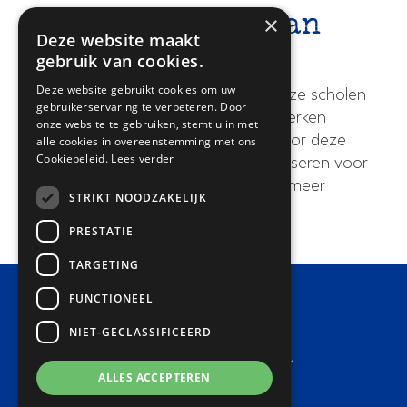
×
De Meerwaarde van
Deze website maakt
Trinamiek
gebruik van cookies.
Deze website gebruikt cookies om uw
Trinamiek heeft 25 basisscholen. Deze scholen
gebruikerservaring te verbeteren. Door
hebben een gezamenlijke visie en werken
onze website te gebruiken, stemt u in met
‘Samen voor Boeiend onderwijs’. Door deze
alle cookies in overeenstemming met ons
Cookiebeleid.
Lees verder
samenwerking kunnen we meer realiseren voor
leerlingen en leerkrachten. Kijk voor meer
STRIKT NOODZAKELIJK
informatie op
onze website
.
PRESTATIE
TARGETING
FUNCTIONEEL
Contact
NIET-GECLASSIFICEERD
Basisschool Lucas Batau
ALLES ACCEPTEREN
Adres:
Heemraadsweide 9-11