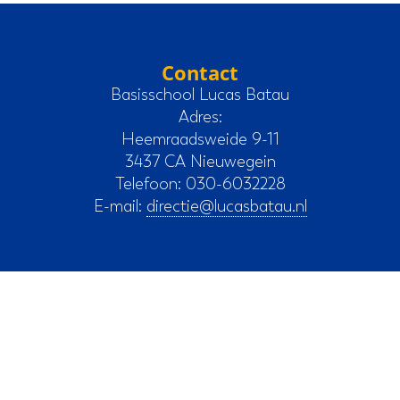
Contact
Basisschool Lucas Batau
Adres:
Heemraadsweide 9-11
3437 CA Nieuwegein
Telefoon: 030-6032228
E-mail:
directie@lucasbatau.nl