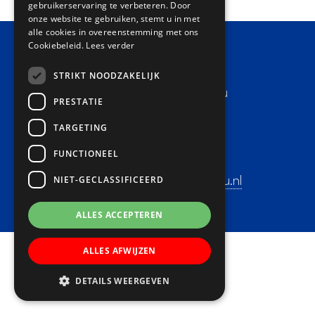
gebruikerservaring te verbeteren. Door
onze website te gebruiken, stemt u in met
alle cookies in overeenstemming met ons
Cookiebeleid.
Lees verder
Contact
STRIKT NOODZAKELIJK
Basisschool Lucas Batau
PRESTATIE
Adres:
Heemraadsweide 9-11
TARGETING
3437 CA Nieuwegein
FUNCTIONEEL
Telefoon: 030-6032228
NIET-GECLASSIFICEERD
E-mail:
directie@lucasbatau.nl
ALLES ACCEPTEREN
ALLES AFWIJZEN
DETAILS WEERGEVEN