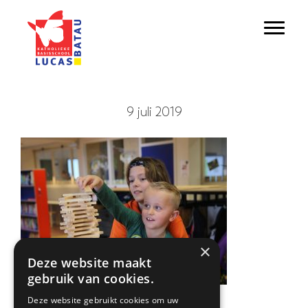
Door
Lucas Batau
naar
Toggl
de
hoofd
inhoud
9 juli 2019
×
Deze website maakt
gebruik van cookies.
Deze website gebruikt cookies om uw