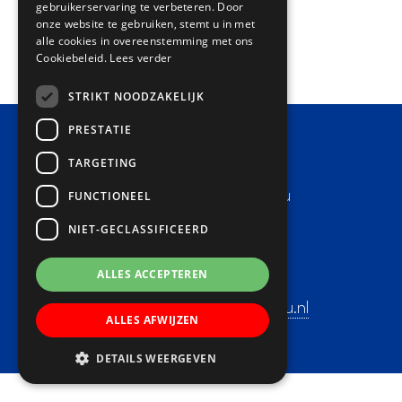
gebruikerservaring te verbeteren. Door
onze website te gebruiken, stemt u in met
alle cookies in overeenstemming met ons
Cookiebeleid.
Lees verder
STRIKT NOODZAKELIJK
PRESTATIE
TARGETING
Contact
Basisschool Lucas Batau
FUNCTIONEEL
Adres:
NIET-GECLASSIFICEERD
Heemraadsweide 9-11
3437 CA Nieuwegein
ALLES ACCEPTEREN
Telefoon: 030-6032228
E-mail:
directie@lucasbatau.nl
ALLES AFWIJZEN
DETAILS WEERGEVEN