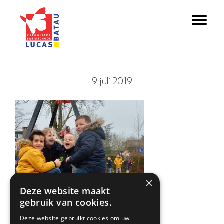
Door
Lucas Batau
naar
Toggl
de
hoofd
inhoud
9 juli 2019
×
Deze website maakt
gebruik van cookies.
Deze website gebruikt cookies om uw