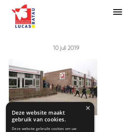
Door
Lucas Batau
naar
Toggl
de
hoofd
inhoud
10 juli 2019
×
Deze website maakt
gebruik van cookies.
Deze website gebruikt cookies om uw