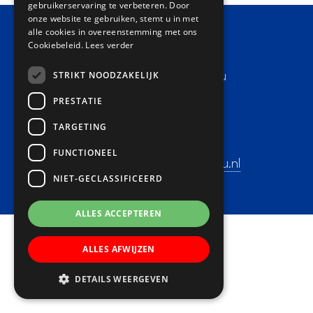
gebruikerservaring te verbeteren. Door
onze website te gebruiken, stemt u in met
alle cookies in overeenstemming met ons
Cookiebeleid.
Lees verder
Contact
STRIKT NOODZAKELIJK
Basisschool Lucas Batau
Adres:
PRESTATIE
Heemraadsweide 9-11
TARGETING
3437 CA Nieuwegein
Telefoon: 030-6032228
FUNCTIONEEL
E-mail:
directie@lucasbatau.nl
NIET-GECLASSIFICEERD
ALLES ACCEPTEREN
ALLES AFWIJZEN
DETAILS WEERGEVEN